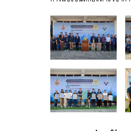
แข่ง
แ
ทักษะ
ท
3
3
วัน
ว
เปิด
เ
(8)
(
แข่ง
แ
ทักษะ
ท
3
3
วัน
ว
เปิด
เ
(4)
(