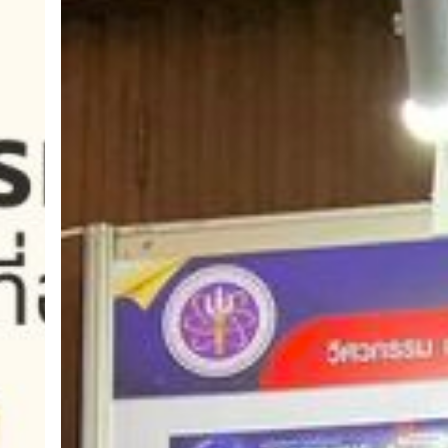
รับ
รางวัล
ผล
งาน
“ระดับ
ดี”