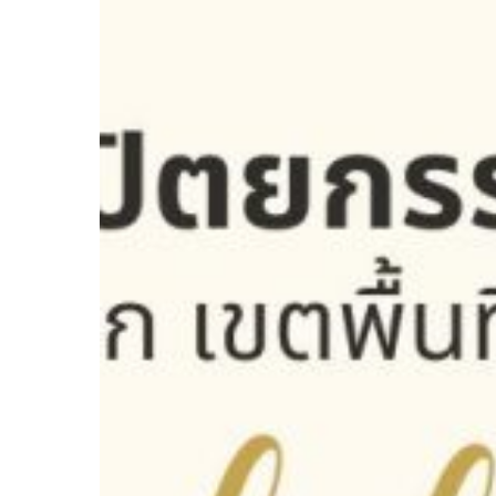
รับ
ทุน
สนับสนุน
การ
วิจัย