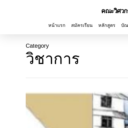
Skip
คณะวิศวก
to
main
content
หน้าแรก
สมัครเรียน
หลักสูตร
บัณ
Category
วิชาการ
ขอ
แสดง
ความ
ยินดี
กับ