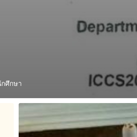
ักศึกษา
ผศ.ดร.ศศิธร
สรร
พ่อค้า
ได้