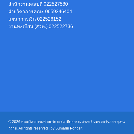
สำนักงานคณบดี 022527580
ฝ่ายวิชาการคณะ 0659246404
แผนกการเงิน 022526152
งานทะเบียน (สวท.) 022522736
© 2026 คณะวิศวกรรมศาสตร์และสถาปัตยกรรมศาสตร์ มทร.ตะวันออก อุเทน
ถวาย. All rights reserved | by Sumarin Pongsit