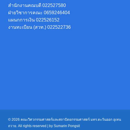
สำนักงานคณบดี 022527580
ฝ่ายวิชาการคณะ 0659246404
แผนกการเงิน 022526152
งานทะเบียน (สวท.) 022522736
© 2026 คณะวิศวกรรมศาสตร์และสถาปัตยกรรมศาสตร์ มทร.ตะวันออก อุเทน
ถวาย. All rights reserved | by Sumarin Pongsit