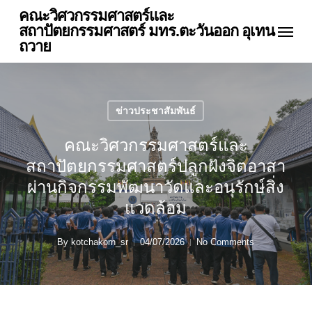
Skip
คณะวิศวกรรมศาสตร์และ
Menu
to
สถาปัตยกรรมศาสตร์ มทร.ตะวันออก อุเทน
main
ถวาย
content
ข่าวประชาสัมพันธ์
คณะวิศวกรรมศาสตร์และ
สถาปัตยกรรมศาสตร์ปลูกฝังจิตอาสา
ผ่านกิจกรรมพัฒนาวัดและอนุรักษ์สิ่ง
แวดล้อม
By
kotchakorn_sr
04/07/2026
No Comments