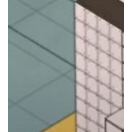
65
จาก
ผล
งาน
นักศึกษา