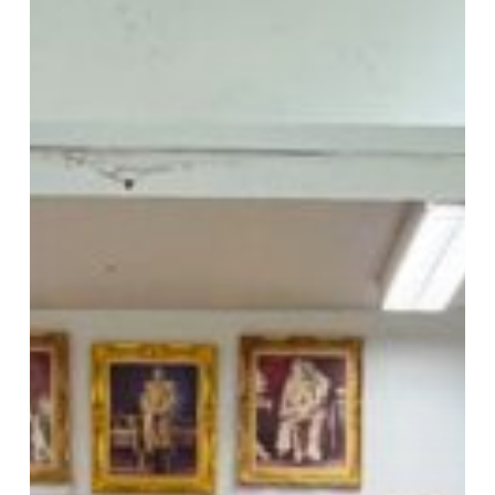
ผล
การ
ดำเนิน
งาน
EdPEx
ประจำ
ปี
การ
ศึกษา
2568