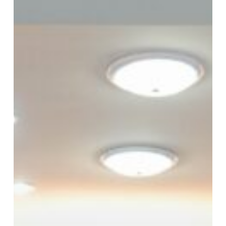
รับ
การ
ตรวจ
ประเมิน
คุณภาพ
ระดับ
หน่วย
งาน
สนับสนุน
ประจำ
ปี
การ
ศึกษา
2568