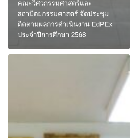
คณะวิศวกรรมศาสตร์และ
สถาปัตยกรรมศาสตร์ จัดประชุม
ติดตามผลการดำเนินงาน EdPEx
ประจำปีการศึกษา 2568
กิจกรรม
เตรียม
ความ
พร้อม
รับ
การ
ตรวจ
ประเมิน
ระดับ
คณะ
(EdPEx)