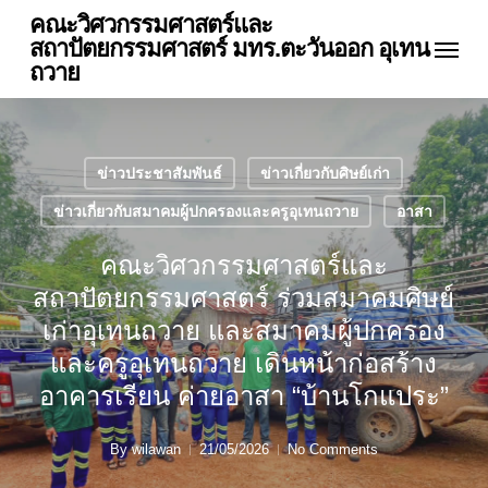
Skip
คณะวิศวกรรมศาสตร์และ
Menu
to
สถาปัตยกรรมศาสตร์ มทร.ตะวันออก อุเทน
main
ถวาย
content
ข่าวประชาสัมพันธ์
ข่าวเกี่ยวกับศิษย์เก่า
ข่าวเกี่ยวกับสมาคมผู้ปกครองและครูอุเทนถวาย
อาสา
คณะวิศวกรรมศาสตร์และ
สถาปัตยกรรมศาสตร์ ร่วมสมาคมศิษย์
เก่าอุเทนถวาย และสมาคมผู้ปกครอง
และครูอุเทนถวาย เดินหน้าก่อสร้าง
อาคารเรียน ค่ายอาสา “บ้านโกแประ”
By
wilawan
21/05/2026
No Comments