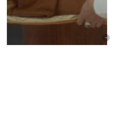
ข่าวประชาสัมพันธ์
ข่าวเกี่ยวกับศิษย์เก่า
ข่าวเกี่ยวกับสมาคมผู้ปกครองและครูอุเทนถวาย
คณะวิศวกรรมศาสตร์ฯ ร่วมพิธี
อัญเชิญสมเด็จพุฒาจารย์และพระ
แม่กวนอิม สานพลังศรัทธาคู่การ