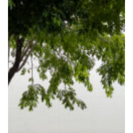
เสด็จ
และ
ถวาย
ความ
อาลัย
ใน
ขบวน
อัญเชิญ
พระ
ศพ
สมเด็จ
พระเจ้า
ลูกเธอ
เจ้า
ฟ้า
พัช
รกิ
ติ