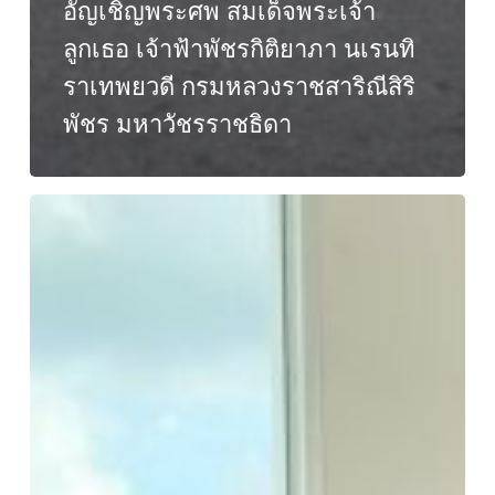
อัญเชิญพระศพ สมเด็จพระเจ้า
ลูกเธอ เจ้าฟ้าพัชรกิติยาภา นเรนทิ
ราเทพยวดี กรมหลวงราชสาริณีสิริ
พัชร มหาวัชรราชธิดา
คณะ
วิศวกร
รม
ศาสตร์ฯ
ร่วม
พิธี
อัญเชิญ
สม
เด็จ
พุฒ
า