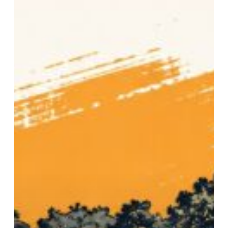
และ
สถาปัตยกรรมศาสตร์
ศึกษา
ดู
งาน
แลก
เปลี่ยน
เรียน
รู้
การ
บริหาร
องค์กร
นักศึกษา
ณ
มทร.ธัญบุรี