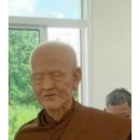
จาร
ย์
และ
พระ
แม่
กวน
อิม
สาน
พลัง
ศรัทธา
คู่
การ
เรียน
รู้
จาก
งาน
จริง