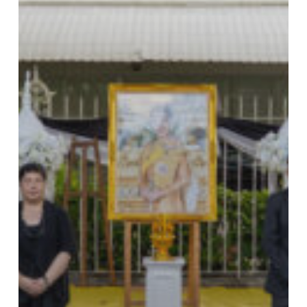
ยาภา
นเร
นทิ
รา
เทพย
วดี
กรม
หลวง
ราช
สา
ริณี
สิริ
พัชร
มหา
วัชร
ราช
ธิดา