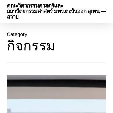
Skip
คณะวิศวกรรมศาสตร์และ
Menu
to
สถาปัตยกรรมศาสตร์ มทร.ตะวันออก อุเทน
main
ถวาย
content
Category
กิจกรรม
การ
จัด
โครงการ
อบ
รม
เทคโนโลยี