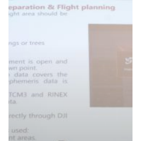
ไล
ดาร์
โดย
นักศึกษา
ปริญญา
โท
MCM